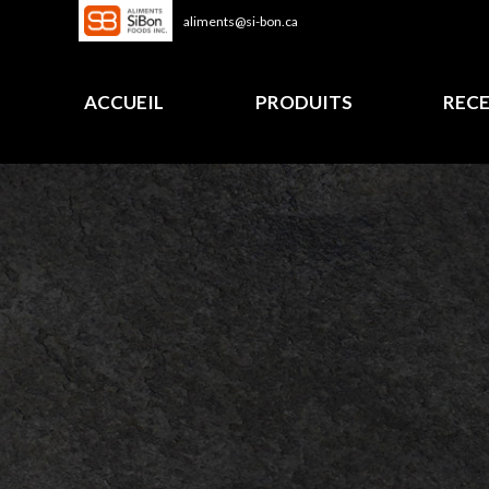
aliments@si-bon.ca
ACCUEIL
PRODUITS
REC