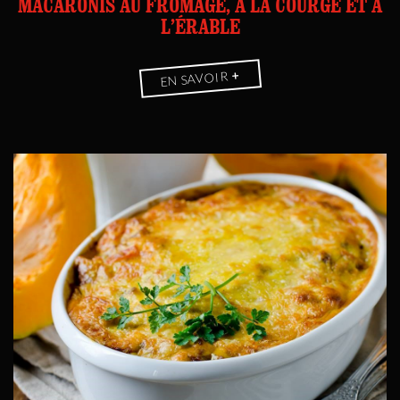
MACARONIS AU FROMAGE, À LA COURGE ET À
L’ÉRABLE
+
EN SAVOIR